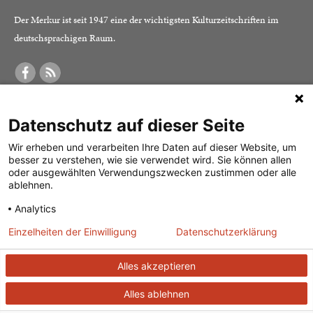
Der Merkur ist seit 1947 eine der wichtigsten Kulturzeitschriften im
deutschsprachigen Raum.
DER MERKUR
ABONNEMENT
SERVICE
Datenschutz auf dieser Seite
Was ist der Merkur?
Alle Abos im Überblick
Impressum
Herausgeber /
Print-Abo
Datenschutz
Wir erheben und verarbeiten Ihre Daten auf dieser Website, um
besser zu verstehen, wie sie verwendet wird. Sie können allen
Redaktion
Digital-Abo
Mediadaten
oder ausgewählten Verwendungszwecken zustimmen oder alle
ablehnen.
Verlag
Probe-Abo
Kontakt
Analytics
Studierenden-Abo
Einzelheiten der Einwilligung
Datenschutzerklärung
Abo kündigen
Vertrag widerrufen
Alles akzeptieren
Alles ablehnen
© 2026
J. G. Cotta’sche Buchhandlung Nachfolger GmbH
| Technische