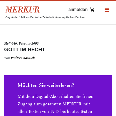
anmelden
Gegründet 1947 als Deutsche Zeitschrift für europäisches Denken
Heft 646, Februar 2003
GOTT IM RECHT
von
Walter Grasnick
Möchten Sie weiterlesen?
Mit dem Digital-Abo erhalten Sie freien
Zugang zum gesamten MERKUR, mit
allen Texten von 1947 bis heute. Testen