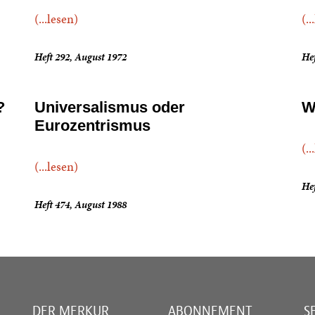
(...lesen)
(..
Heft 292, August 1972
He
?
Universalismus oder
W
Eurozentrismus
(..
(...lesen)
Hef
Heft 474, August 1988
DER MERKUR
ABONNEMENT
S