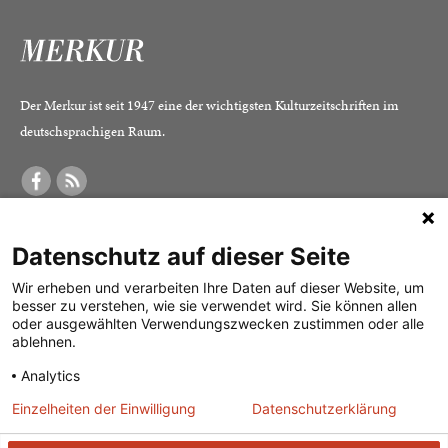
Der Merkur ist seit 1947 eine der wichtigsten Kulturzeitschriften im
deutschsprachigen Raum.
DER MERKUR
ABONNEMENT
SERVICE
Datenschutz auf dieser Seite
Was ist der Merkur?
Alle Abos im Überblick
Impressum
Herausgeber /
Print-Abo
Datenschutz
Wir erheben und verarbeiten Ihre Daten auf dieser Website, um
besser zu verstehen, wie sie verwendet wird. Sie können allen
Redaktion
Digital-Abo
Mediadaten
oder ausgewählten Verwendungszwecken zustimmen oder alle
ablehnen.
Verlag
Probe-Abo
Kontakt
Analytics
Studierenden-Abo
Einzelheiten der Einwilligung
Datenschutzerklärung
Abo kündigen
Vertrag widerrufen