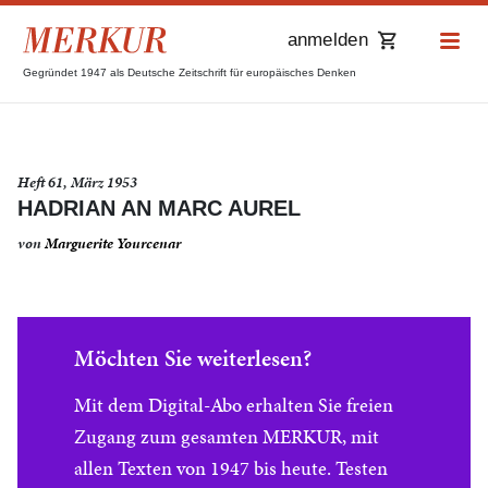
anmelden
Gegründet 1947 als Deutsche Zeitschrift für europäisches Denken
Heft 61, März 1953
HADRIAN AN MARC AUREL
von
Marguerite Yourcenar
Möchten Sie weiterlesen?
Mit dem Digital-Abo erhalten Sie freien
Zugang zum gesamten MERKUR, mit
allen Texten von 1947 bis heute. Testen