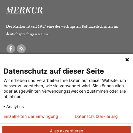
Der Merkur ist seit 1947 eine der wichtigsten Kulturzeitschriften im
deutschsprachigen Raum.
DER MERKUR
ABONNEMENT
SERVICE
Datenschutz auf dieser Seite
Was ist der Merkur?
Alle Abos im Überblick
Impressum
Herausgeber /
Print-Abo
Datenschutz
Wir erheben und verarbeiten Ihre Daten auf dieser Website, um
besser zu verstehen, wie sie verwendet wird. Sie können allen
Redaktion
Digital-Abo
Mediadaten
oder ausgewählten Verwendungszwecken zustimmen oder alle
ablehnen.
Verlag
Probe-Abo
Kontakt
Analytics
Studierenden-Abo
Einzelheiten der Einwilligung
Datenschutzerklärung
Abo kündigen
Vertrag widerrufen
Alles akzeptieren