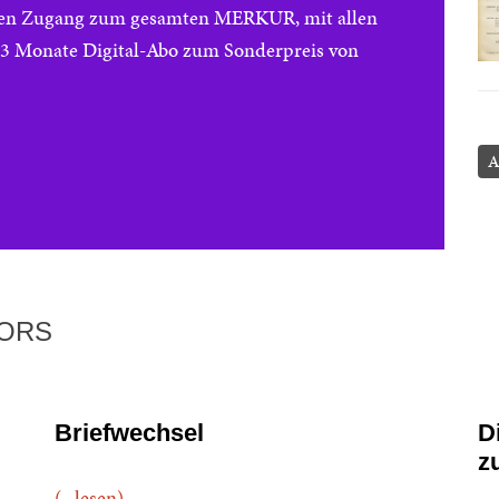
reien Zugang zum gesamten MERKUR, mit allen
e 3 Monate Digital-Abo zum Sonderpreis von
A
TORS
Briefwechsel
D
z
(...lesen)