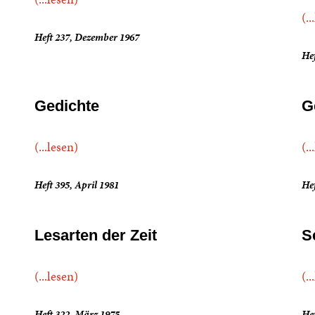
(..
Heft 237, Dezember 1967
Hef
Gedichte
G
(...lesen)
(..
Heft 395, April 1981
He
Lesarten der Zeit
S
(...lesen)
(..
Heft 322, März 1975
Hef