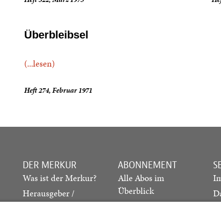
Überbleibsel
(...lesen)
Heft 274, Februar 1971
DER MERKUR
ABONNEMENT
S
Was ist der Merkur?
Alle Abos im
I
Überblick
Herausgeber /
D
Redaktion
Print-Abo
M
.