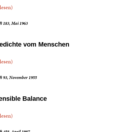
.lesen)
t 183, Mai 1963
edichte vom Menschen
.lesen)
ft 93, November 1955
ensible Balance
.lesen)
t 458, April 1987