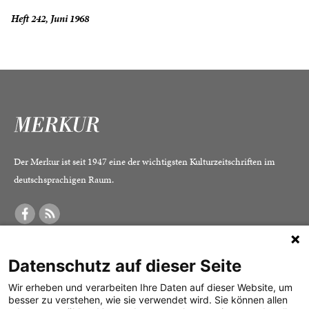
Heft 242, Juni 1968
Der Merkur ist seit 1947 eine der wichtigsten Kulturzeitschriften im
deutschsprachigen Raum.
DER MERKUR
ABONNEMENT
SERVICE
Datenschutz auf dieser Seite
Was ist der Merkur?
Alle Abos im Überblick
Impressum
Herausgeber /
Print-Abo
Datenschutz
Wir erheben und verarbeiten Ihre Daten auf dieser Website, um
besser zu verstehen, wie sie verwendet wird. Sie können allen
Redaktion
Digital-Abo
Mediadaten