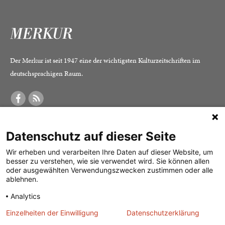
Der Merkur ist seit 1947 eine der wichtigsten Kulturzeitschriften im
deutschsprachigen Raum.
DER MERKUR
ABONNEMENT
SERVICE
Datenschutz auf dieser Seite
Was ist der Merkur?
Alle Abos im Überblick
Impressum
Herausgeber /
Print-Abo
Datenschutz
Wir erheben und verarbeiten Ihre Daten auf dieser Website, um
besser zu verstehen, wie sie verwendet wird. Sie können allen
Redaktion
Digital-Abo
Mediadaten
oder ausgewählten Verwendungszwecken zustimmen oder alle
ablehnen.
Verlag
Probe-Abo
Kontakt
Analytics
Studierenden-Abo
Einzelheiten der Einwilligung
Datenschutzerklärung
Abo kündigen