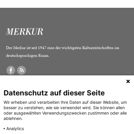
Der Merkur ist seit 1947 eine der wichtigsten Kulturzeitschriften im
deutschsprachigen Raum.
DER MERKUR
ABONNEMENT
SERVICE
Datenschutz auf dieser Seite
Was ist der Merkur?
Alle Abos im Überblick
Impressum
Herausgeber /
Print-Abo
Datenschutz
Wir erheben und verarbeiten Ihre Daten auf dieser Website, um
besser zu verstehen, wie sie verwendet wird. Sie können allen
Redaktion
Digital-Abo
Mediadaten
oder ausgewählten Verwendungszwecken zustimmen oder alle
ablehnen.
Verlag
Probe-Abo
Kontakt
Analytics
Studierenden-Abo