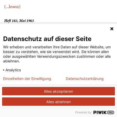
(...lesen)
Heft 183, Mai 1963
Datenschutz auf dieser Seite
Thorwald Risler
Wir erheben und verarbeiten Ihre Daten auf dieser Website, um
besser zu verstehen, wie sie verwendet wird. Sie können allen
(...lesen)
oder ausgewählten Verwendungszwecken zustimmen oder alle
ablehnen.
Heft 418, April 1983
Analytics
Einzelheiten der Einwilligung
Datenschutzerklärung
Um ein Preußen von innen bittend
Alles akzeptieren
(...lesen)
Alles ablehnen
Powered by
Heft 225, Dezember 1966