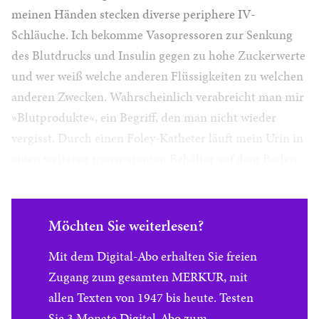
meinen Händen stecken diverse periphere IV-
Schläuche. Ich bekomme Vasopressoren zur Senkung
des Blutdrucks und Insulin gegen zu hohe Zuckerwerte
und wer weiß welche anderen Flüssigkeiten zu welchen
anderen Zwecken. Wahrscheinlich verabreicht man mir
»Blutprodukte«, ein Begriff, den man nicht wieder
vergisst. Durch einen Foley-Katheter läuft mein Urin in
einen weiteren transparenten Behälter auf dem Boden.
Möchten Sie weiterlesen?
Mit dem Digital-Abo erhalten Sie freien
Zugang zum gesamten MERKUR, mit
allen Texten von 1947 bis heute. Testen
Sie 3 Monate Digital-Abo zum