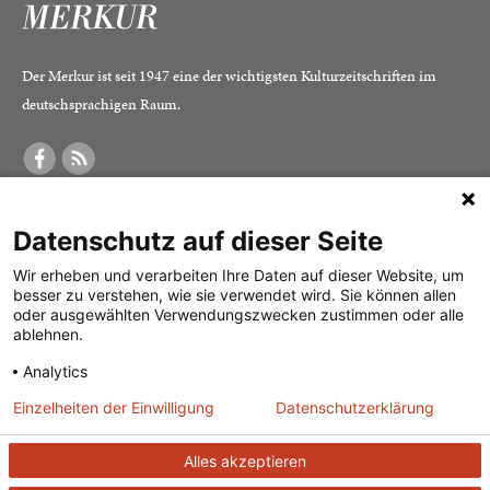
Der Merkur ist seit 1947 eine der wichtigsten Kulturzeitschriften im
deutschsprachigen Raum.
DER MERKUR
ABONNEMENT
SERVICE
Datenschutz auf dieser Seite
Was ist der Merkur?
Alle Abos im Überblick
Impressum
Herausgeber /
Print-Abo
Datenschutz
Wir erheben und verarbeiten Ihre Daten auf dieser Website, um
besser zu verstehen, wie sie verwendet wird. Sie können allen
Redaktion
Digital-Abo
Mediadaten
oder ausgewählten Verwendungszwecken zustimmen oder alle
ablehnen.
Verlag
Probe-Abo
Kontakt
Analytics
Studierenden-Abo
Einzelheiten der Einwilligung
Datenschutzerklärung
Abo kündigen
Vertrag widerrufen
Alles akzeptieren