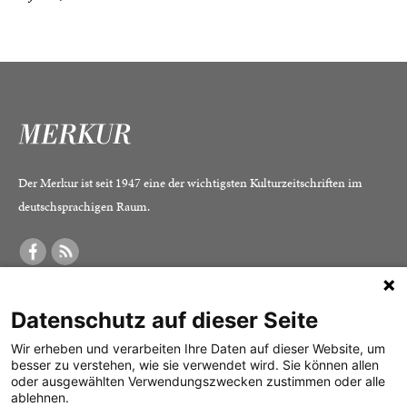
Der Merkur ist seit 1947 eine der wichtigsten Kulturzeitschriften im
deutschsprachigen Raum.
DER MERKUR
ABONNEMENT
SERVICE
Datenschutz auf dieser Seite
Was ist der Merkur?
Alle Abos im Überblick
Impressum
Herausgeber /
Print-Abo
Datenschutz
Wir erheben und verarbeiten Ihre Daten auf dieser Website, um
besser zu verstehen, wie sie verwendet wird. Sie können allen
Redaktion
Digital-Abo
Mediadaten
oder ausgewählten Verwendungszwecken zustimmen oder alle
ablehnen.
Verlag
Probe-Abo
Kontakt