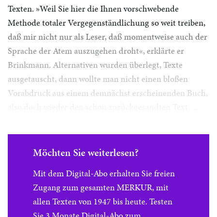
Texten. »Weil Sie hier die Ihnen vorschwebende
Methode totaler Vergegenständlichung so weit treiben,
daß mir nicht nur als Leser, daß momentweise auch der
Sprache der Atem auszugehen droht«, erklärte er
Brinkmann. Alternativen wurden überlegt, Texte
ausgetauscht, dann wollte man nicht einen bloßen
Vorabdruck aus einem demnächst erscheinenden Buch,
also doch wieder den schon zurückgesandten Text …
Möchten Sie weiterlesen?
Mit dem Digital-Abo erhalten Sie freien
Zugang zum gesamten MERKUR, mit
allen Texten von 1947 bis heute. Testen
Sie 3 Monate Digital-Abo zum