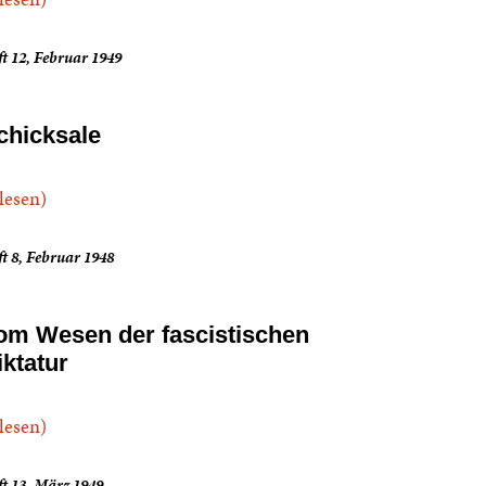
t 12, Februar 1949
chicksale
.lesen)
t 8, Februar 1948
om Wesen der fascistischen
iktatur
.lesen)
t 13, März 1949