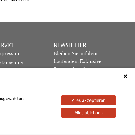
ERVICE
NEWSLETTER
mpressum
Bleiben Sie auf dem
Laufenden: Exklusive
atenschutz
Essays, aktuelle
ediadaten
Debatten und Hinweise
ontakt
auf neue Ausgaben
direkt in Ihr Postfach
ausgewählten
Alles akzeptieren
Newsletter abonnieren
Alles ablehnen