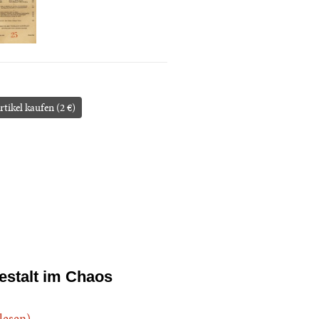
rtikel kaufen (2 €)
estalt im Chaos
.lesen)