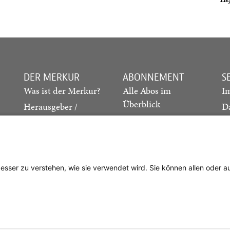
DER MERKUR
ABONNEMENT
S
Was ist der Merkur?
Alle Abos im
I
Überblick
Herausgeber /
D
Redaktion
Print-Abo
M
.
Verlag
Digital-Abo
K
Probe-Abo
Studierenden-Abo
besser zu verstehen, wie sie verwendet wird. Sie können allen oder 
Abo kündigen
Vertrag widerrufen