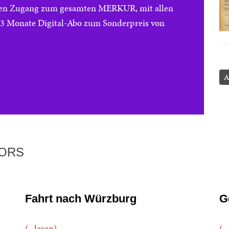
reien Zugang zum gesamten MERKUR, mit allen
e 3 Monate Digital-Abo zum Sonderpreis von
A
TORS
Fahrt nach Würzburg
G
(...lesen)
(..