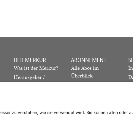
DER MERKUR
ABONNEMENT
S
Was ist der Merkur?
Alle Abos im
I
Überblick
Herausgeber /
D
Redaktion
Print-Abo
M
.
Verlag
Digital-Abo
K
Probe-Abo
Studierenden-Abo
besser zu verstehen, wie sie verwendet wird. Sie können allen oder 
Abo kündigen
Vertrag widerrufen