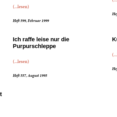
(...lesen)
Hef
Heft 599, Februar 1999
Ich raffe leise nur die
K
Purpurschleppe
(..
(...lesen)
Hef
Heft 557, August 1995
t