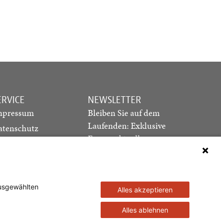
ERVICE
NEWSLETTER
mpressum
Bleiben Sie auf dem
Laufenden: Exklusive
atenschutz
Essays, aktuelle
ediadaten
Debatten und Hinweise
ontakt
auf neue Ausgaben
direkt in Ihr Postfach
ausgewählten
Alles akzeptieren
Newsletter abonnieren
Alles ablehnen