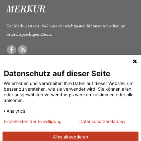
Der Merkur ist seit 1947 eine der wichtigsten Kulturzeitschriften im
deutschsprachigen Raum.
DER MERKUR
ABONNEMENT
SERVICE
Datenschutz auf dieser Seite
Was ist der Merkur?
Alle Abos im Überblick
Impressum
Herausgeber /
Print-Abo
Datenschutz
Wir erheben und verarbeiten Ihre Daten auf dieser Website, um
besser zu verstehen, wie sie verwendet wird. Sie können allen
Redaktion
Digital-Abo
Mediadaten
oder ausgewählten Verwendungszwecken zustimmen oder alle
ablehnen.
Verlag
Probe-Abo
Kontakt
Analytics
Studierenden-Abo
Einzelheiten der Einwilligung
Datenschutzerklärung
Abo kündigen
Vertrag widerrufen
Alles akzeptieren