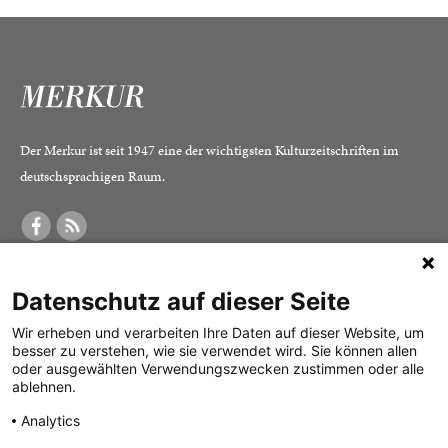
Der Merkur ist seit 1947 eine der wichtigsten Kulturzeitschriften im
deutschsprachigen Raum.
DER MERKUR
ABONNEMENT
SERVICE
Datenschutz auf dieser Seite
Was ist der Merkur?
Alle Abos im Überblick
Impressum
Herausgeber /
Print-Abo
Datenschutz
Wir erheben und verarbeiten Ihre Daten auf dieser Website, um
besser zu verstehen, wie sie verwendet wird. Sie können allen
Redaktion
Digital-Abo
Mediadaten
oder ausgewählten Verwendungszwecken zustimmen oder alle
ablehnen.
Verlag
Probe-Abo
Kontakt
Analytics
Studierenden-Abo