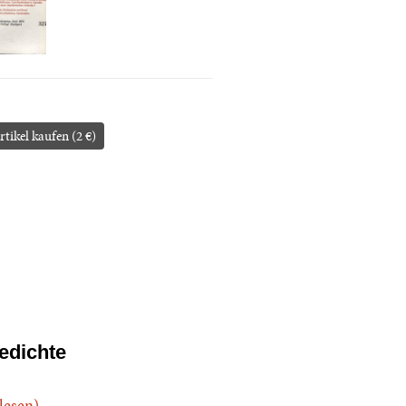
rtikel kaufen (2 €)
edichte
.lesen)