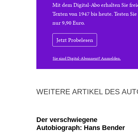
Mit dem Digital-Abo erhalten Sie f
Texten von 1947 bis heute. Testen Si
nur 9,90 Euro.
Jetzt Probelesen
Sie sind Digital-Abonnent? Anmelden.
WEITERE ARTIKEL DES AU
Der verschwiegene
Autobiograph: Hans Bender