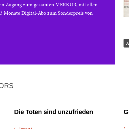
reien Zugang zum gesamten MERKUR, mit allen
e 3 Monate Digital-Abo zum Sonderpreis von
A
TORS
Die Toten sind unzufrieden
G
(...lesen)
(..