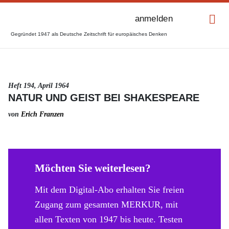
anmelden
Gegründet 1947 als Deutsche Zeitschrift für europäisches Denken
Heft 194, April 1964
NATUR UND GEIST BEI SHAKESPEARE
von
Erich Franzen
Möchten Sie weiterlesen?
Mit dem Digital-Abo erhalten Sie freien
Zugang zum gesamten MERKUR, mit
allen Texten von 1947 bis heute. Testen