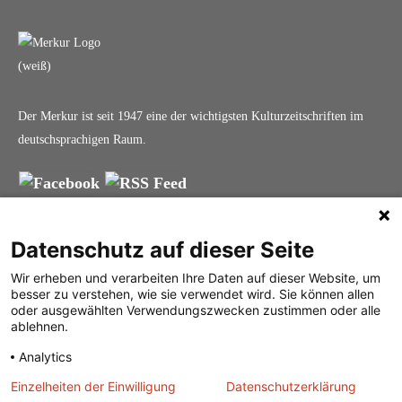
Der Merkur ist seit 1947 eine der wichtigsten Kulturzeitschriften im
deutschsprachigen Raum.
DER MERKUR
ABONNEMENT
SERVICE
Datenschutz auf dieser Seite
Was ist der Merkur?
Alle Abos im Überblick
Impressum
Wir erheben und verarbeiten Ihre Daten auf dieser Website, um
Herausgeber /
Print-Abo
Datenschutz
besser zu verstehen, wie sie verwendet wird. Sie können allen
Redaktion
Digital-Abo
Mediadaten
oder ausgewählten Verwendungszwecken zustimmen oder alle
ablehnen.
Verlag
Probe-Abo
Kontakt
Analytics
Studierenden-Abo
Einzelheiten der Einwilligung
Datenschutzerklärung
Abo kündigen