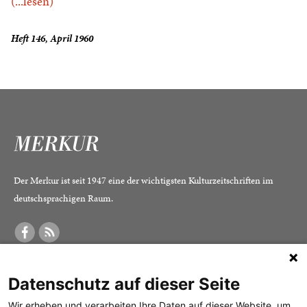
(...lesen)
Heft 146, April 1960
Der Merkur ist seit 1947 eine der wichtigsten Kulturzeitschriften im
deutschsprachigen Raum.
DER MERKUR
ABONNEMENT
SERVICE
Datenschutz auf dieser Seite
Was ist der Merkur?
Alle Abos im Überblick
Impressum
Herausgeber /
Print-Abo
Datenschutz
Wir erheben und verarbeiten Ihre Daten auf dieser Website, um