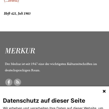
(...lesen)
Heft 421, Juli 1983
Der Merkur ist seit 1947 eine der wichtigsten Kulturzeitschriften im
deutschsprachigen Raum.
DER MERKUR
ABONNEMENT
SERVICE
Datenschutz auf dieser Seite
Was ist der Merkur?
Alle Abos im Überblick
Impressum
Herausgeber /
Print-Abo
Datenschutz
Wir erheben und verarbeiten Ihre Daten auf dieser Website, um