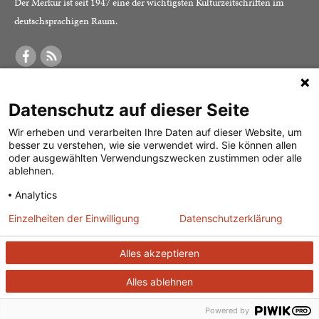
Der Merkur ist seit 1947 eine der wichtigsten Kulturzeitschriften im
deutschsprachigen Raum.
DER MERKUR
ABONNEMENT
SERVICE
Datenschutz auf dieser Seite
Was ist der Merkur?
Alle Abos im Überblick
Impressum
Herausgeber /
Print-Abo
Datenschutz
Wir erheben und verarbeiten Ihre Daten auf dieser Website, um
besser zu verstehen, wie sie verwendet wird. Sie können allen
Redaktion
Digital-Abo
Mediadaten
oder ausgewählten Verwendungszwecken zustimmen oder alle
ablehnen.
Verlag
Probe-Abo
Kontakt
Analytics
Studierenden-Abo
Einzelheiten der Einwilligung
Datenschutzerklärung
Abo kündigen
Vertrag widerrufen
Alles akzeptieren
Alles ablehnen
© 2026
J. G. Cotta’sche Buchhandlung Nachfolger GmbH
| Technische
Umsetzung:
ganztags GmbH
Powered by