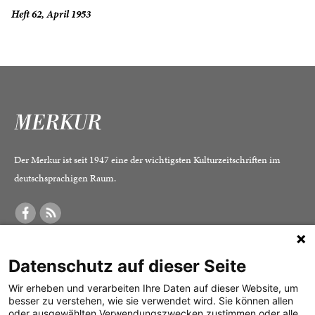
Heft 62, April 1953
Der Merkur ist seit 1947 eine der wichtigsten Kulturzeitschriften im
deutschsprachigen Raum.
DER MERKUR
ABONNEMENT
SERVICE
Datenschutz auf dieser Seite
Was ist der Merkur?
Alle Abos im Überblick
Impressum
Herausgeber /
Print-Abo
Datenschutz
Wir erheben und verarbeiten Ihre Daten auf dieser Website, um
besser zu verstehen, wie sie verwendet wird. Sie können allen
Redaktion
Digital-Abo
Mediadaten
oder ausgewählten Verwendungszwecken zustimmen oder alle