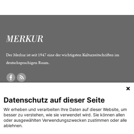
Der Merkur ist seit 1947 eine der wichtigsten Kulturzeitschriften im
deutschsprachigen Raum.
DER MERKUR
ABONNEMENT
SERVICE
Datenschutz auf dieser Seite
Was ist der Merkur?
Alle Abos im Überblick
Impressum
Herausgeber /
Print-Abo
Datenschutz
Wir erheben und verarbeiten Ihre Daten auf dieser Website, um
besser zu verstehen, wie sie verwendet wird. Sie können allen
Redaktion
Digital-Abo
Mediadaten
oder ausgewählten Verwendungszwecken zustimmen oder alle
ablehnen.
Verlag
Probe-Abo
Kontakt