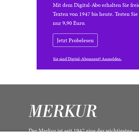
Mit dem Digital-Abo erhalten Sie f
Texten von 1947 bis heute. Testen Si
nur 9,90 Euro.
Jetzt Probelesen
Sie sind Digital-Abonnent? Anmelden.
Der Merkur ist seit 1947 eine der wichtigsten
Kulturzeitschriften im deutschsprachigen Raum