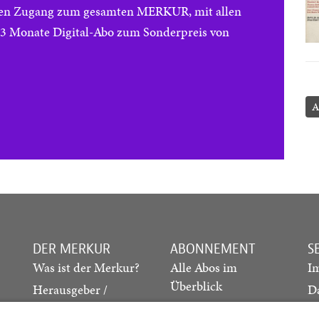
reien Zugang zum gesamten MERKUR, mit allen
e 3 Monate Digital-Abo zum Sonderpreis von
A
DER MERKUR
ABONNEMENT
S
Was ist der Merkur?
Alle Abos im
I
Überblick
Herausgeber /
D
Redaktion
Print-Abo
M
.