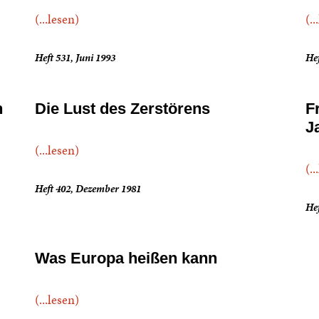
(...lesen)
(..
Heft 531, Juni 1993
Hef
n
Die Lust des Zerstörens
F
J
(...lesen)
(..
Heft 402, Dezember 1981
Hef
Was Europa heißen kann
(...lesen)