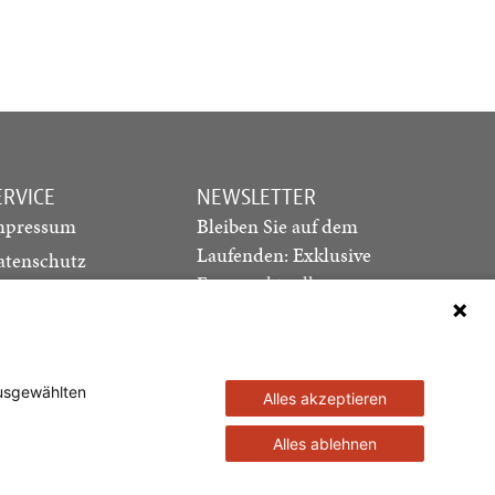
ERVICE
NEWSLETTER
mpressum
Bleiben Sie auf dem
Laufenden: Exklusive
atenschutz
Essays, aktuelle
ediadaten
Debatten und Hinweise
ontakt
auf neue Ausgaben
direkt in Ihr Postfach
ausgewählten
Alles akzeptieren
Newsletter abonnieren
Alles ablehnen