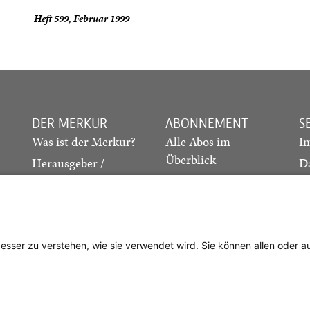
Heft 599, Februar 1999
DER MERKUR
ABONNEMENT
S
Was ist der Merkur?
Alle Abos im
I
Überblick
Herausgeber /
D
Redaktion
Print-Abo
M
.
Verlag
Digital-Abo
K
Probe-Abo
Studierenden-Abo
besser zu verstehen, wie sie verwendet wird. Sie können allen oder 
Abo kündigen
Vertrag widerrufen