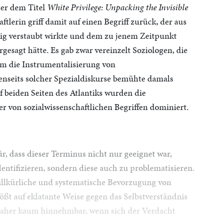
ter dem Titel
White Privilege: Unpacking the Invisible
ftlerin griff damit auf einen Begriff zurück, der aus
ig verstaubt wirkte und dem zu jenem Zeitpunkt
esagt hätte. Es gab zwar vereinzelt Soziologen, die
 um die Instrumentalisierung von
enseits solcher Spezialdiskurse bemühte damals
 beiden Seiten des Atlantiks wurden die
r von sozialwissenschaftlichen Begriffen dominiert.
r, dass dieser Terminus nicht nur geeignet war,
tifizieren, sondern diese auch zu problematisieren.
willkürliche und systematische Bevorzugung von
ßt auf eklatante Weise gegen das Selbstverständnis
 daher kaum hinnehmbar, wenn sich der Verdacht