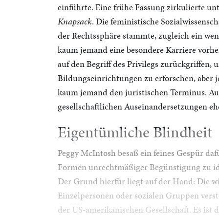
einführte. Eine frühe Fassung zirkulierte un
Knapsack
. Die feministische Sozialwissenscha
der Rechtssphäre stammte, zugleich ein wen
kaum jemand eine besondere Karriere vorherg
auf den Begriff des Privilegs zurückgriffen,
Bildungseinrichtungen zu erforschen, aber j
kaum jemand den juristischen Terminus. Auf
gesellschaftlichen Auseinandersetzungen ehe
Eigentümliche Blindheit
Peggy McIntosh besaß ein feines Gespür dafü
Formen unrechtmäßiger Begünstigung zu iden
Der Grund hierfür liegt auf der Hand: Die 
Einzelpersonen oder sozialen Gruppen verstö
der US-amerikanischen Gesellschaft. Es ist