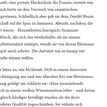
hselt, eine private Hochschule für Frauen, unweit von
ch hatte sie den Vorwurf, von rassistischen
h gewiesen. Schließlich aber gab sie dem Zweifel Raum
chaft auf die Spur zu kommen. Abends, nachdem die
t waren – Hausarbeiten korrigiert, Seminare
btisch. Als sich das wiederholte, als sie immer
Arbeitseinheit einlegte, wurde sie von ihrem Ehemann
 spät noch arbeite. Die Antwort war so knapp wie
 habe wissen wollen.
r Jahre zu, wie McIntosh 2020 in einem Interview
eschönigung aus und war überdies frei von Heroismus.
ng gefolgt sei, erklärte sie: »Eine zermürbende
 ich in einem weißen Wissenssystem lebte – und davon
gleich häufiger bewilligt wurden als die ihrer
nderer Qualität zugeschrieben. Sie wähnte sich