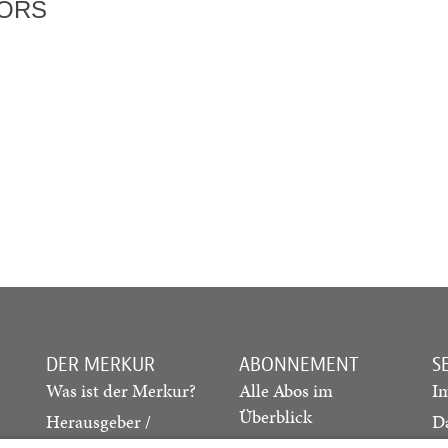
TORS
DER MERKUR
ABONNEMENT
S
Was ist der Merkur?
Alle Abos im
I
Überblick
Herausgeber /
D
Redaktion
Print-Abo