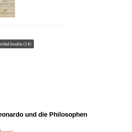
rtikel kaufen (2 €)
eonardo und die Philosophen
.lesen)