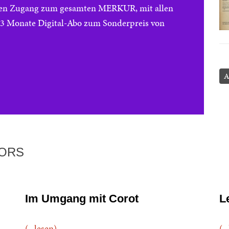
reien Zugang zum gesamten MERKUR, mit allen
e 3 Monate Digital-Abo zum Sonderpreis von
A
TORS
Im Umgang mit Corot
L
(...lesen)
(..