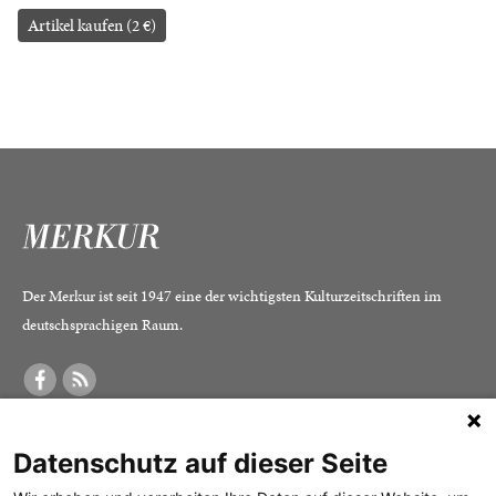
Artikel kaufen (2 €)
Der Merkur ist seit 1947 eine der wichtigsten Kulturzeitschriften im
deutschsprachigen Raum.
DER MERKUR
ABONNEMENT
SERVICE
Datenschutz auf dieser Seite
Was ist der Merkur?
Alle Abos im Überblick
Impressum