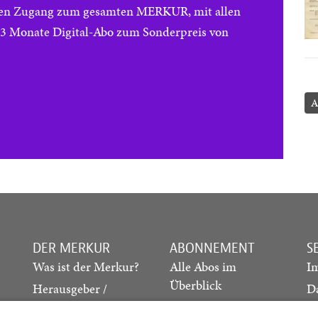
reien Zugang zum gesamten MERKUR, mit allen
e 3 Monate Digital-Abo zum Sonderpreis von
A
DER MERKUR
ABONNEMENT
S
Was ist der Merkur?
Alle Abos im
I
Überblick
Herausgeber /
D
Redaktion
Print-Abo
M
.