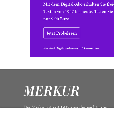
Mit dem Digital-Abo erhalten Sie f
Texten von 1947 bis heute. Testen Si
nur 9,90 Euro.
Jetzt Probelesen
Sie sind Digital-Abonnent? Anmelden.
Der Merkur ist seit 1947 eine der wichtigsten
Kulturzeitschriften im deutschsprachigen Raum