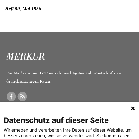
Heft 99, Mai 1956
Der Merkur ist seit 1947 eine der wichtigsten Kulturzeitschriften im
deutschsprachigen Raum.
DER MERKUR
ABONNEMENT
SERVICE
Datenschutz auf dieser Seite
Was ist der Merkur?
Alle Abos im Überblick
Impressum
Herausgeber /
Print-Abo
Datenschutz
Wir erheben und verarbeiten Ihre Daten auf dieser Website, um
besser zu verstehen, wie sie verwendet wird. Sie können allen
Redaktion