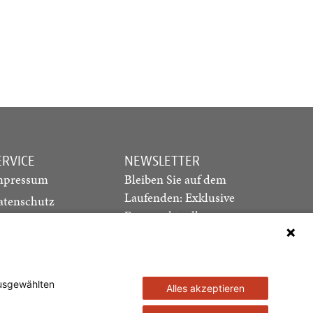
ERVICE
NEWSLETTER
mpressum
Bleiben Sie auf dem
Laufenden: Exklusive
atenschutz
Essays, aktuelle
ediadaten
Debatten und Hinweise
ontakt
auf neue Ausgaben
direkt in Ihr Postfach
ausgewählten
Alles akzeptieren
Newsletter abonnieren