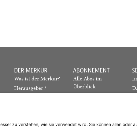
DER MERKUR
ABONNEMENT
S
Was ist der Merkur?
Alle Abos im
I
Überblick
Herausgeber /
D
Redaktion
Print-Abo
M
.
Verlag
Digital-Abo
K
Probe-Abo
Studierenden-Abo
besser zu verstehen, wie sie verwendet wird. Sie können allen oder 
Abo kündigen