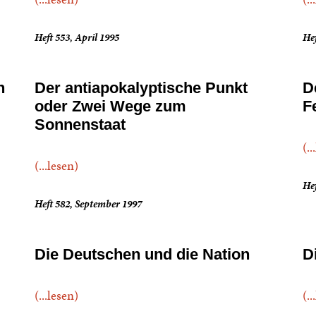
Heft 553, April 1995
Hef
n
Der antiapokalyptische Punkt
D
oder Zwei Wege zum
F
Sonnenstaat
(..
(...lesen)
Hef
Heft 582, September 1997
Die Deutschen und die Nation
D
(...lesen)
(..