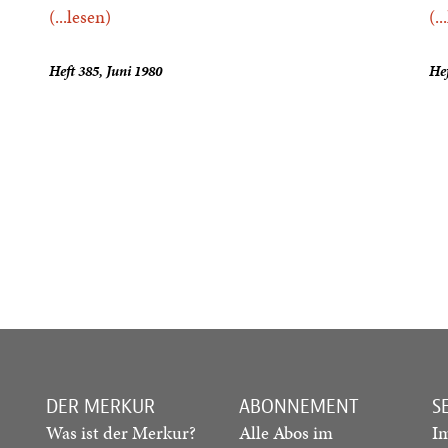
(...lesen)
(..
Heft 385, Juni 1980
Hef
DER MERKUR
ABONNEMENT
S
Was ist der Merkur?
Alle Abos im
I