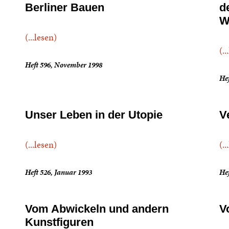
Berliner Bauen
d
W
(...lesen)
(..
Heft 596, November 1998
Hef
Unser Leben in der Utopie
V
(...lesen)
(..
Heft 526, Januar 1993
Hef
Vom Abwickeln und andern
V
Kunstfiguren