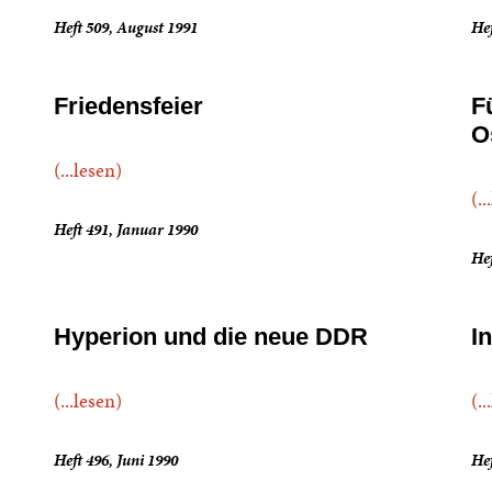
Heft 509, August 1991
Hef
Friedensfeier
F
O
(...lesen)
(..
Heft 491, Januar 1990
Hef
Hyperion und die neue DDR
I
(...lesen)
(..
Heft 496, Juni 1990
Hef