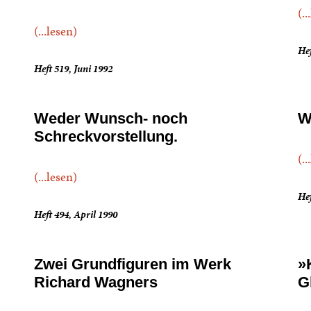
(..
(...lesen)
Hef
Heft 519, Juni 1992
Weder Wunsch- noch
W
Schreckvorstellung.
(..
(...lesen)
Hef
Heft 494, April 1990
Zwei Grundfiguren im Werk
»
Richard Wagners
G