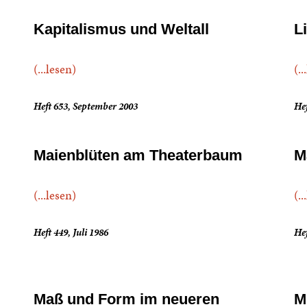
Kapitalismus und Weltall
L
(...lesen)
(..
Heft 653, September 2003
Hef
Maienblüten am Theaterbaum
M
(...lesen)
(..
Heft 449, Juli 1986
Hef
Maß und Form im neueren
M