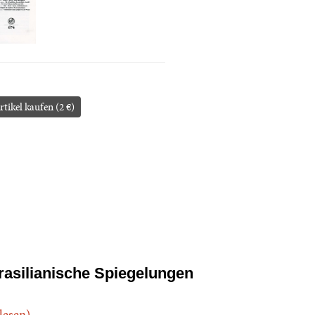
rtikel kaufen (2 €)
rasilianische Spiegelungen
.lesen)