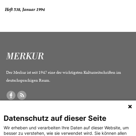
Heft 538, Januar 1994
Der Merkur ist seit 1947 eine der wichtigsten Kulturzeitschriften im
deutschsprachigen Raum.
DER MERKUR
ABONNEMENT
SERVICE
Datenschutz auf dieser Seite
Was ist der Merkur?
Alle Abos im Überblick
Impressum
Herausgeber /
Print-Abo
Datenschutz
Wir erheben und verarbeiten Ihre Daten auf dieser Website, um
besser zu verstehen, wie sie verwendet wird. Sie können allen
Redaktion