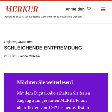
anmelden
Gegründet 1947 als Deutsche Zeitschrift für europäisches Denken
Heft 706, März 2008
SCHLEICHENDE ENTFREMDUNG
von
Gian Enrico Rusconi
Möchten Sie weiterlesen?
Mit dem Digital-Abo erhalten Sie freien
Zugang zum gesamten MERKUR, mit
allen Texten von 1947 bis heute. Testen