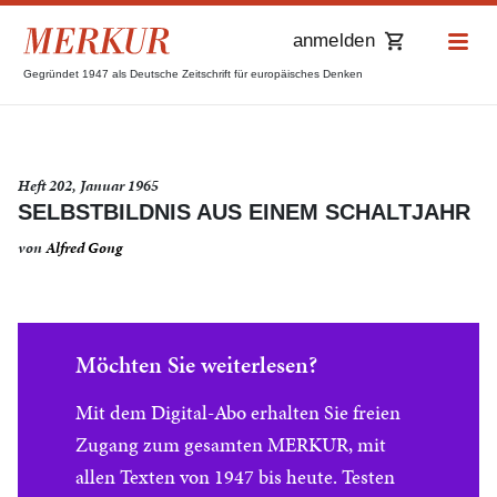
anmelden
Gegründet 1947 als Deutsche Zeitschrift für europäisches Denken
Heft 202, Januar 1965
SELBSTBILDNIS AUS EINEM SCHALTJAHR
von
Alfred Gong
Möchten Sie weiterlesen?
Mit dem Digital-Abo erhalten Sie freien
Zugang zum gesamten MERKUR, mit
allen Texten von 1947 bis heute. Testen