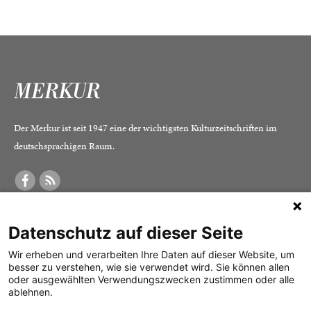
Der Merkur ist seit 1947 eine der wichtigsten Kulturzeitschriften im
deutschsprachigen Raum.
DER MERKUR
ABONNEMENT
SERVICE
Datenschutz auf dieser Seite
Was ist der Merkur?
Alle Abos im Überblick
Impressum
Herausgeber /
Print-Abo
Datenschutz
Wir erheben und verarbeiten Ihre Daten auf dieser Website, um
besser zu verstehen, wie sie verwendet wird. Sie können allen
Redaktion
Digital-Abo
Mediadaten
oder ausgewählten Verwendungszwecken zustimmen oder alle
ablehnen.
Verlag
Probe-Abo
Kontakt