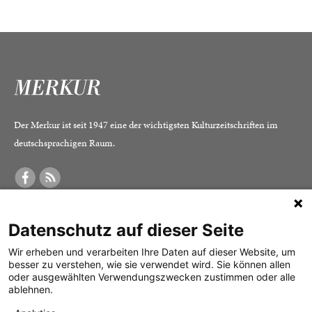
Der Merkur ist seit 1947 eine der wichtigsten Kulturzeitschriften im
deutschsprachigen Raum.
DER MERKUR
ABONNEMENT
SERVICE
Datenschutz auf dieser Seite
Was ist der Merkur?
Alle Abos im Überblick
Impressum
Herausgeber /
Print-Abo
Datenschutz
Wir erheben und verarbeiten Ihre Daten auf dieser Website, um
besser zu verstehen, wie sie verwendet wird. Sie können allen
Redaktion
Digital-Abo
Mediadaten
oder ausgewählten Verwendungszwecken zustimmen oder alle
ablehnen.
Verlag
Probe-Abo
Kontakt