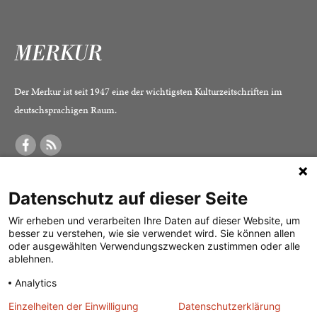
Der Merkur ist seit 1947 eine der wichtigsten Kulturzeitschriften im
deutschsprachigen Raum.
DER MERKUR
ABONNEMENT
SERVICE
Datenschutz auf dieser Seite
Was ist der Merkur?
Alle Abos im Überblick
Impressum
Herausgeber /
Print-Abo
Datenschutz
Wir erheben und verarbeiten Ihre Daten auf dieser Website, um
besser zu verstehen, wie sie verwendet wird. Sie können allen
Redaktion
Digital-Abo
Mediadaten
oder ausgewählten Verwendungszwecken zustimmen oder alle
ablehnen.
Verlag
Probe-Abo
Kontakt
Analytics
Studierenden-Abo
Einzelheiten der Einwilligung
Datenschutzerklärung
Abo kündigen