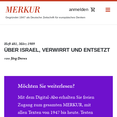
anmelden
Gegründet 1947 als Deutsche Zeitschrift für europäisches Denken
Heft 481, März 1989
ÜBER ISRAEL, VERWIRRT UND ENTSETZT
von
Jörg Drews
Möchten Sie weiterlesen?
Mit dem Digital-Abo erhalten Sie freien
Zugang zum gesamten MERKUR, mit
allen Texten von 1947 bis heute. Testen