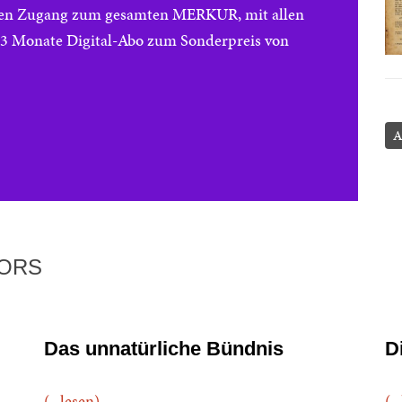
reien Zugang zum gesamten MERKUR, mit allen
e 3 Monate Digital-Abo zum Sonderpreis von
A
TORS
Das unnatürliche Bündnis
D
(...lesen)
(..