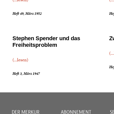
Heft 49, März 1952
Hef
Stephen Spender und das
Z
Freiheitsproblem
(..
(...lesen)
Hef
Heft 3, März 1947
DER MERKUR
ABONNEMENT
S