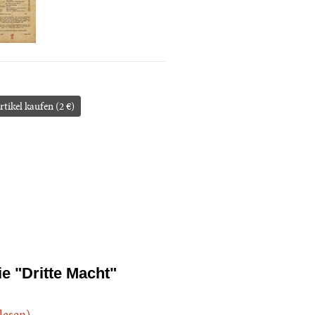
rtikel kaufen (2 €)
ie "Dritte Macht"
.lesen)