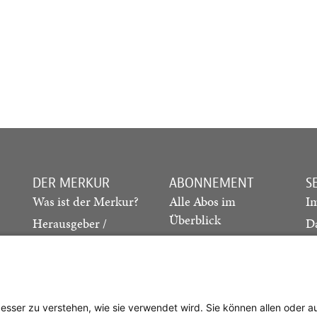
DER MERKUR
ABONNEMENT
S
Was ist der Merkur?
Alle Abos im
I
Überblick
Herausgeber /
D
Redaktion
Print-Abo
M
.
Verlag
Digital-Abo
K
Probe-Abo
Studierenden-Abo
besser zu verstehen, wie sie verwendet wird. Sie können allen oder 