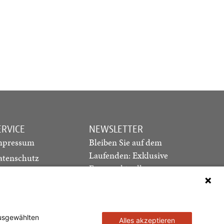
ERVICE
NEWSLETTER
mpressum
Bleiben Sie auf dem
Laufenden: Exklusive
atenschutz
Essays, aktuelle
ediadaten
Debatten und Hinweise
ontakt
auf neue Ausgaben
direkt in Ihr Postfach
ausgewählten
Alles akzeptieren