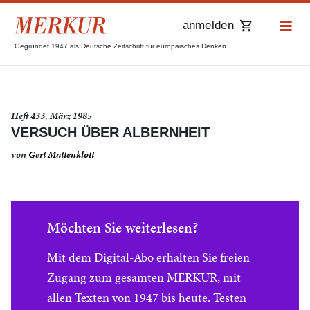
anmelden
Gegründet 1947 als Deutsche Zeitschrift für europäisches Denken
Heft 433, März 1985
VERSUCH ÜBER ALBERNHEIT
von
Gert Mattenklott
Möchten Sie weiterlesen?
Mit dem Digital-Abo erhalten Sie freien
Zugang zum gesamten MERKUR, mit
allen Texten von 1947 bis heute. Testen