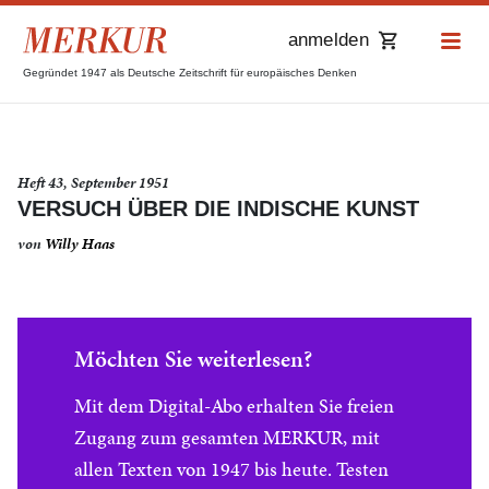
anmelden
Gegründet 1947 als Deutsche Zeitschrift für europäisches Denken
Heft 43, September 1951
VERSUCH ÜBER DIE INDISCHE KUNST
von
Willy Haas
Möchten Sie weiterlesen?
Mit dem Digital-Abo erhalten Sie freien
Zugang zum gesamten MERKUR, mit
allen Texten von 1947 bis heute. Testen