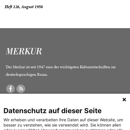
Heft 126, August 1958
Der Merkur ist seit 1947 eine der wichtigsten Kulturzeitschriften im
deutschsprachigen Raum.
DER MERKUR
ABONNEMENT
SERVICE
Datenschutz auf dieser Seite
Was ist der Merkur?
Alle Abos im Überblick
Impressum
Herausgeber /
Print-Abo
Datenschutz
Wir erheben und verarbeiten Ihre Daten auf dieser Website, um
besser zu verstehen, wie sie verwendet wird. Sie können allen
Redaktion
Digital-Abo
Mediadaten