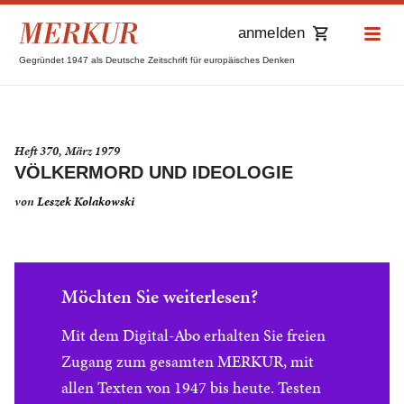
anmelden
Gegründet 1947 als Deutsche Zeitschrift für europäisches Denken
Heft 370, März 1979
VÖLKERMORD UND IDEOLOGIE
von
Leszek Kolakowski
Möchten Sie weiterlesen?
Mit dem Digital-Abo erhalten Sie freien
Zugang zum gesamten MERKUR, mit
allen Texten von 1947 bis heute. Testen