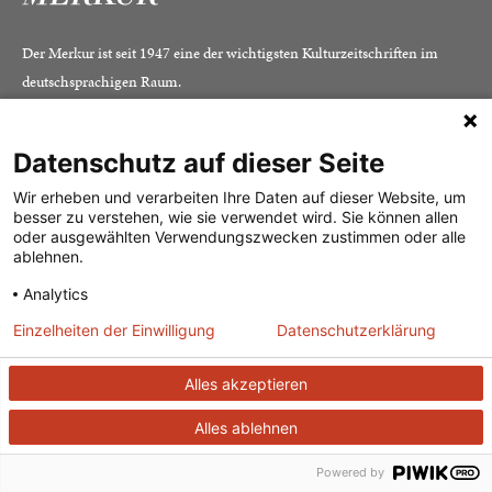
Der Merkur ist seit 1947 eine der wichtigsten Kulturzeitschriften im
deutschsprachigen Raum.
Datenschutz auf dieser Seite
DER MERKUR
ABONNEMENT
SERVICE
Wir erheben und verarbeiten Ihre Daten auf dieser Website, um
besser zu verstehen, wie sie verwendet wird. Sie können allen
Was ist der Merkur?
Alle Abos im Überblick
Impressum
oder ausgewählten Verwendungszwecken zustimmen oder alle
Herausgeber /
Print-Abo
Datenschutz
ablehnen.
Redaktion
Digital-Abo
Mediadaten
Analytics
Verlag
Probe-Abo
Kontakt
Einzelheiten der Einwilligung
Datenschutzerklärung
Studierenden-Abo
Alles akzeptieren
Abo kündigen
Vertrag widerrufen
Alles ablehnen
Powered by