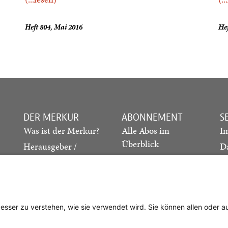
Heft 804, Mai 2016
He
DER MERKUR
ABONNEMENT
S
Was ist der Merkur?
Alle Abos im
I
Überblick
Herausgeber /
D
Redaktion
Print-Abo
M
.
Verlag
Digital-Abo
K
Probe-Abo
Studierenden-Abo
besser zu verstehen, wie sie verwendet wird. Sie können allen oder 
Abo kündigen