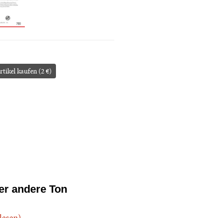
rtikel kaufen (2 €)
er andere Ton
.lesen)