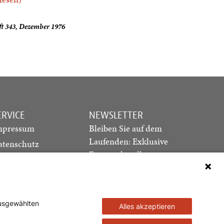
ft 343, Dezember 1976
ERVICE
NEWSLETTER
mpressum
Bleiben Sie auf dem
Laufenden: Exklusive
atenschutz
Essays, aktuelle
ediadaten
Debatten und Hinweise
ontakt
auf neue Ausgaben
direkt in Ihr Postfach
ausgewählten
Alles akzeptieren
Newsletter abonnieren