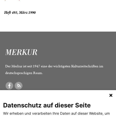
Heft 493, März 1990
Der Merkur ist seit 1947 eine der wichtigsten Kulturzeitschriften im
deutschsprachigen Raum.
DER MERKUR
ABONNEMENT
SERVICE
Datenschutz auf dieser Seite
Was ist der Merkur?
Alle Abos im Überblick
Impressum
Herausgeber /
Print-Abo
Datenschutz
Wir erheben und verarbeiten Ihre Daten auf dieser Website, um