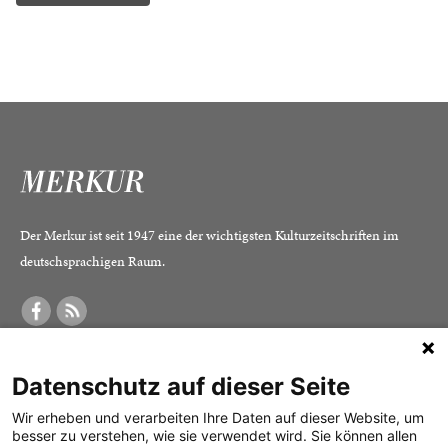
Der Merkur ist seit 1947 eine der wichtigsten Kulturzeitschriften im
deutschsprachigen Raum.
DER MERKUR
ABONNEMENT
SERVICE
Datenschutz auf dieser Seite
Was ist der Merkur?
Alle Abos im Überblick
Impressum
Herausgeber /
Print-Abo
Datenschutz
Wir erheben und verarbeiten Ihre Daten auf dieser Website, um
besser zu verstehen, wie sie verwendet wird. Sie können allen
Redaktion