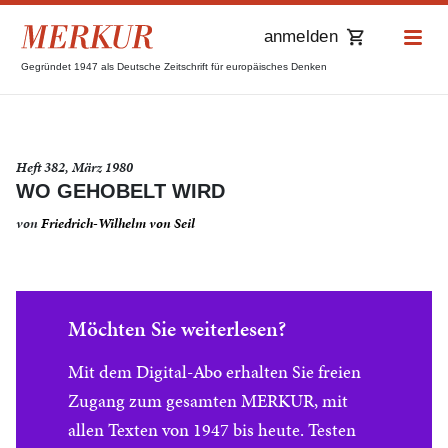
anmelden
Gegründet 1947 als Deutsche Zeitschrift für europäisches Denken
Heft 382, März 1980
WO GEHOBELT WIRD
von
Friedrich-Wilhelm von Seil
Möchten Sie weiterlesen?
Mit dem Digital-Abo erhalten Sie freien
Zugang zum gesamten MERKUR, mit
allen Texten von 1947 bis heute. Testen