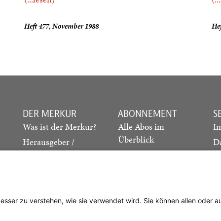
Heft 477, November 1988
Hef
DER MERKUR
ABONNEMENT
S
Was ist der Merkur?
Alle Abos im
I
Überblick
Herausgeber /
D
Redaktion
Print-Abo
M
.
Verlag
Digital-Abo
K
Probe-Abo
Studierenden-Abo
besser zu verstehen, wie sie verwendet wird. Sie können allen oder 
Abo kündigen