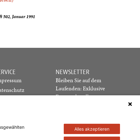
t 502, Januar 1991
ERVICE
NEWSLETTER
mpressum
Bleiben Sie auf dem
Laufenden: Exklusive
atenschutz
Essays, aktuelle
ediadaten
Debatten und Hinweise
ontakt
auf neue Ausgaben
direkt in Ihr Postfach
ausgewählten
Alles akzeptieren
Newsletter abonnieren