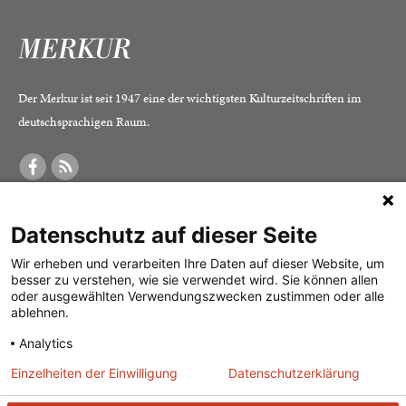
Der Merkur ist seit 1947 eine der wichtigsten Kulturzeitschriften im
deutschsprachigen Raum.
DER MERKUR
ABONNEMENT
SERVICE
Datenschutz auf dieser Seite
Was ist der Merkur?
Alle Abos im Überblick
Impressum
Herausgeber /
Print-Abo
Datenschutz
Wir erheben und verarbeiten Ihre Daten auf dieser Website, um
besser zu verstehen, wie sie verwendet wird. Sie können allen
Redaktion
Digital-Abo
Mediadaten
oder ausgewählten Verwendungszwecken zustimmen oder alle
ablehnen.
Verlag
Probe-Abo
Kontakt
Analytics
Studierenden-Abo
Einzelheiten der Einwilligung
Datenschutzerklärung
Abo kündigen
Vertrag widerrufen